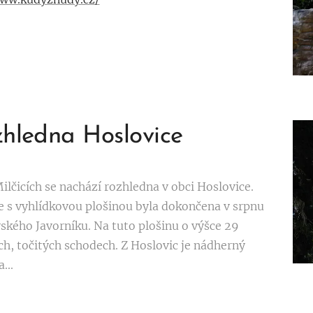
zhledna Hoslovice
ilčicích se nachází rozhledna v obci Hoslovice.
e s vyhlídkovou plošinou byla dokončena v srpnu
kého Javorníku. Na tuto plošinu o výšce 29
h, točitých schodech. Z Hoslovic je nádherný
...