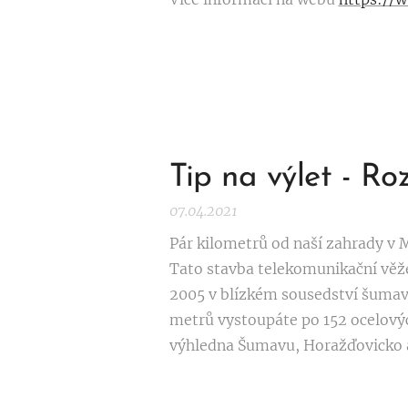
Tip na výlet - Ro
07.04.2021
Pár kilometrů od naší zahrady v M
Tato stavba telekomunikační věž
2005 v blízkém sousedství šumavs
metrů vystoupáte po 152 ocelovýc
výhledna Šumavu, Horažďovicko a