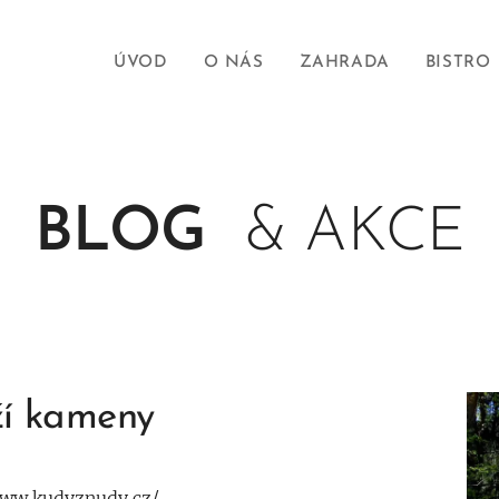
ÚVOD
O NÁS
ZAHRADA
BISTRO
BLOG
& AKCE
ží kameny
www.kudyznudy.cz/