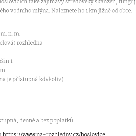
oslovicích také zajímavý středověký skanzen, funguj
ého vodního mlýna. Naleznete ho 1 km jižně od obce.
m. n. m.
celová) rozhledna
šin 1
 m
na je přístupná kdykoliv)
stupná, denně a bez poplatků.
u
https://www.na-rozhledny.cz/hoslovice