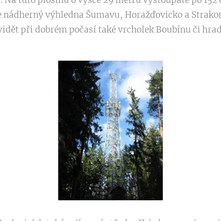
Na tuto plošinu o výšce 29 metrů vystoupáte po 152 
je nádherný výhledna Šumavu, Horažďovicko a Strako
idět při dobrém počasí také vrcholek Boubínu či hra