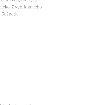
ocelových, točitých
nicko. Z vyhlídkového
d Kašperk.