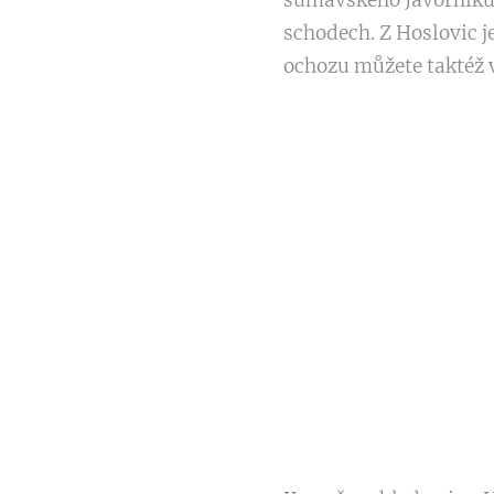
šumavského Javorníku. 
schodech. Z Hoslovic 
ochozu můžete taktéž v