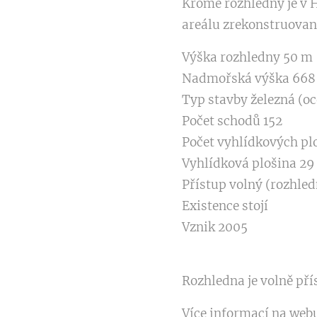
Kromě rozhledny je v H
areálu zrekonstruovan
Výška rozhledny 50 m
Nadmořská výška 668 
Typ stavby železná (o
Počet schodů 152
Počet vyhlídkových plo
Vyhlídková plošina 29
Přístup volný (rozhled
Existence stojí
Vznik 2005
Rozhledna je volně pří
Více informací na web